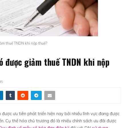
ảm thuế TNDN khi nộp thuế?
có được giảm thuế TNDN khi nộp
45
được ưu tiên phát triển hiện nay bởi nhiều lĩnh vực đang được
ển. Cụ thể hóa chủ trương đó là nhiều chính sách ưu đãi được
Quy định về mẫu số hóa đơn điện tử
đối với DN
sử dụng