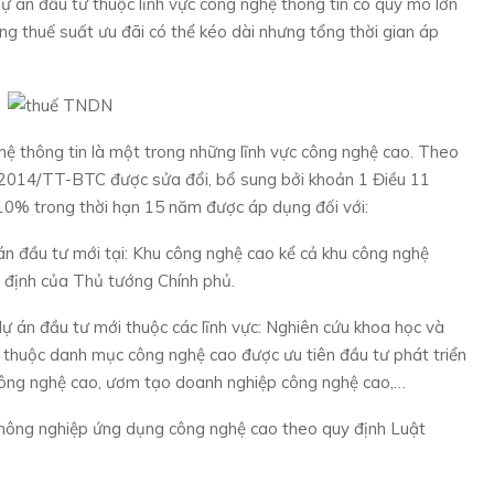
dự án đầu tư thuộc lĩnh vực công nghệ thông tin có quy mô lớn
dụng thuế suất ưu đãi có thể kéo dài nhưng tổng thời gian áp
 thông tin là một trong những lĩnh vực công nghệ cao. Theo
/2014/TT-BTC được sửa đổi, bổ sung bởi khoản 1 Điều 11
0% trong thời hạn 15 năm được áp dụng đối với:
án đầu tư mới tại: Khu công nghệ cao kể cả khu công nghệ
t định của Thủ tướng Chính phủ.
dự án đầu tư mới thuộc các lĩnh vực: Nghiên cứu khoa học và
 thuộc danh mục công nghệ cao được ưu tiên đầu tư phát triển
công nghệ cao, ươm tạo doanh nghiệp công nghệ cao,…
nông nghiệp ứng dụng công nghệ cao theo quy định Luật