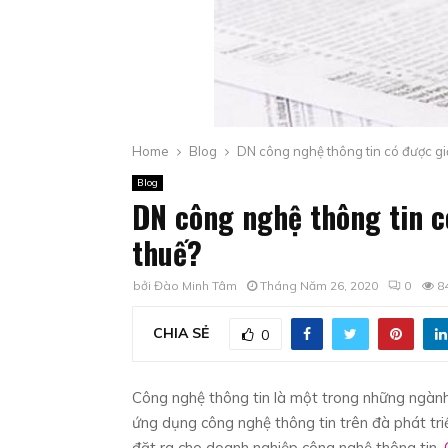
Home
Blog
DN công nghệ thông tin có được gi
Blog
DN công nghệ thông tin 
thuế?
bởi
Đào Minh Tâm
Tháng Năm 26, 2020
0
8
CHIA SẺ
0
Công nghệ thông tin là một trong những ngành 
ứng dụng công nghệ thông tin trên đà phát tri
đặt ra cho doanh nghiệp công nghệ thông tin.