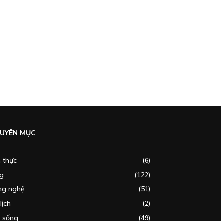
UYÊN MỤC
 thực
(6)
og
(122)
ng nghệ
(51)
lịch
(2)
i sống
(49)