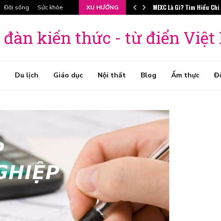
MEXC Là Gì? Tìm Hiểu Chi
Đời sống
Sức khỏe
XU HƯỚNG
 đàn kiến thức - từ điển Việ
Du lịch
Giáo dục
Nội thất
Blog
Ẩm thực
Đ