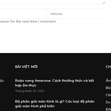
owser for the next time I comment.
BÀI VIẾT MỚI
CH
Rượu vang Amarone: Cách thưởng thức và kết
Ẩm
iển
hợp ẩm thực
Bl
Tháng Mười 30, 2023
Cô
Độ phân giải màn hình là gì? Các loại độ phân
Du 
giải màn hình phổ biến
Đờ