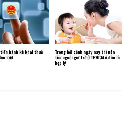
tiến hành kê khai thuế
Trong bối cảnh ngày nay thì nên
đặc biệt
tìm người giữ trẻ ở TPHCM ở đâu là
hợp lý