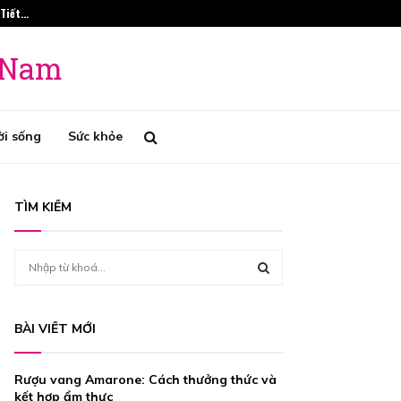
 Tiết…
Phương Pháp Tr
t Nam
ời sống
Sức khỏe
TÌM KIẾM
S
e
a
S
r
BÀI VIẾT MỚI
c
E
h
f
A
Rượu vang Amarone: Cách thưởng thức và
o
kết hợp ẩm thực