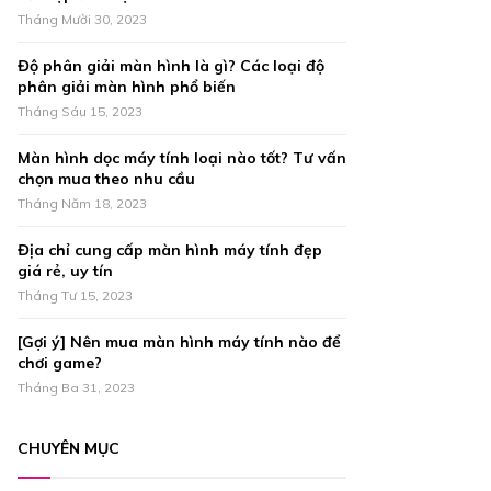
r
R
Tháng Mười 30, 2023
:
C
Độ phân giải màn hình là gì? Các loại độ
phân giải màn hình phổ biến
H
Tháng Sáu 15, 2023
Màn hình dọc máy tính loại nào tốt? Tư vấn
chọn mua theo nhu cầu
Tháng Năm 18, 2023
Địa chỉ cung cấp màn hình máy tính đẹp
giá rẻ, uy tín
Tháng Tư 15, 2023
[Gợi ý] Nên mua màn hình máy tính nào để
chơi game?
Tháng Ba 31, 2023
CHUYÊN MỤC