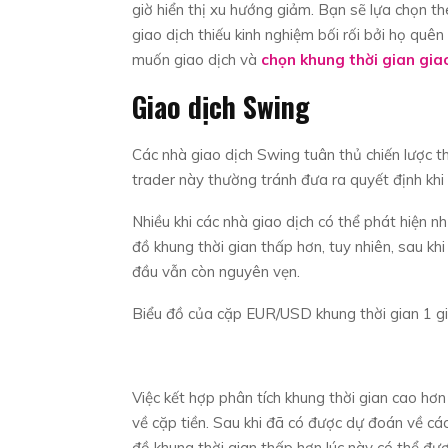
giờ hiển thị xu hướng giảm. Bạn sẽ lựa chọn t
giao dịch thiếu kinh nghiệm bối rối bởi họ quê
muốn giao dịch và
chọn khung thời gian giao
Giao dịch Swing
Các nhà giao dịch Swing tuân thủ chiến lược 
trader này thường tránh đưa ra quyết định khi
Nhiều khi các nhà giao dịch có thể phát hiện 
đồ khung thời gian thấp hơn, tuy nhiên, sau kh
đầu vẫn còn nguyên vẹn.
Biểu đồ của cặp EUR/USD khung thời gian 1 giờ
Việc kết hợp phân tích khung thời gian cao hơ
về cặp tiền. Sau khi đã có được dự đoán về cá
đồ khung thời gian thấp hơn lúc này có thể đư