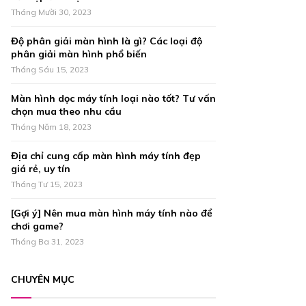
r
R
Tháng Mười 30, 2023
:
C
Độ phân giải màn hình là gì? Các loại độ
phân giải màn hình phổ biến
H
Tháng Sáu 15, 2023
Màn hình dọc máy tính loại nào tốt? Tư vấn
chọn mua theo nhu cầu
Tháng Năm 18, 2023
Địa chỉ cung cấp màn hình máy tính đẹp
giá rẻ, uy tín
Tháng Tư 15, 2023
[Gợi ý] Nên mua màn hình máy tính nào để
chơi game?
Tháng Ba 31, 2023
CHUYÊN MỤC