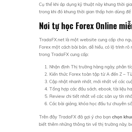
Cụ thể khi áp dụng kỹ thuật này khung thời gi
trong khi đó khung thời gian thấp hơn dùng để 
Nơi tự học Forex Online miễ
TradaFX.net là một website cung cấp cho ngườ
Forex một cách bài bản, dễ hiểu, có lộ trình
trong TradaFX cung cấp:
Nhận định Thị trường hàng ngày, phân tí
Kiến thức Forex toàn tập từ A đến Z – T
Cập nhật nhanh nhất, mới nhất về các cuộ
Tổng hợp các đầu sách, ebook, tài liệu hay
Review chi tiết nhất về các sàn uy tín nhấ
Các bài giảng, khóa học đầu tư chuyên s
Trên đây TradaFX đã gợi ý cho bạn
chọn khun
biết thêm những thông tin về thị trường này, b