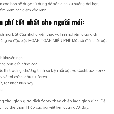
an cao hơn sẽ được sử dụng để xác định xu hướng dài hạn;
tìm kiếm các điểm vào lệnh.
n phí tốt nhất cho người mới:
i mới bắt đầu những kiến thức và kinh nghiệm giao dịch
 rõ ràng và đặc biệt HOÀN TOÀN MIỄN PHÍ! Một số điểm nổi bật
ch khuyến nghị
ừ cơ bản đến nâng cao
c thi trading, chương trình sự kiện nổi bật và Cashback Forex
 về tài chính, đầu tư, forex
t, tốt nhất hiện nay
âu
g thời gian giao dịch forex theo chiến lược giao dịch
. Để
ạn có thể tham khảo các bài viết liên quan dưới đây: