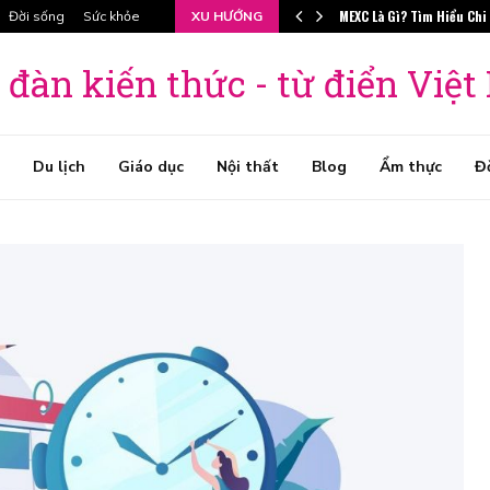
MEXC Là Gì? Tìm Hiểu Chi
Đời sống
Sức khỏe
XU HƯỚNG
 đàn kiến thức - từ điển Việ
Du lịch
Giáo dục
Nội thất
Blog
Ẩm thực
Đ