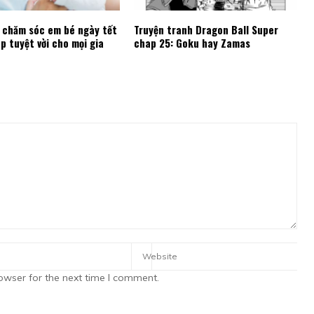
i chăm sóc em bé ngày tết
Truyện tranh Dragon Ball Super
áp tuyệt vời cho mọi gia
chap 25: Goku hay Zamas
owser for the next time I comment.