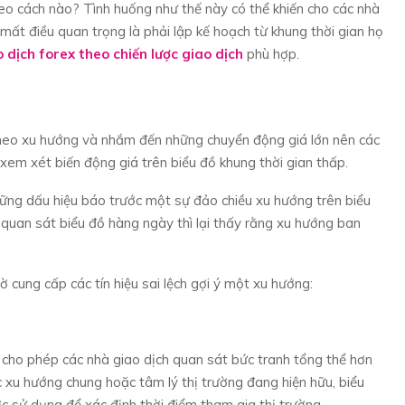
heo cách nào? Tình huống như thế này có thể khiến cho các nhà
n mất điều quan trọng là phải lập kế hoạch từ khung thời gian họ
 dịch forex theo chiến lược giao dịch
phù hợp.
theo xu hướng và nhắm đến những chuyển động giá lớn nên các
 xem xét biến động giá trên biểu đồ khung thời gian thấp.
những dấu hiệu báo trước một sự đảo chiều xu hướng trên biểu
i quan sát biểu đồ hàng ngày thì lại thấy rằng xu hướng ban
 cung cấp các tín hiệu sai lệch gợi ý một xu hướng:
n cho phép các nhà giao dịch quan sát bức tranh tổng thể hơn
c xu hướng chung hoặc tâm lý thị trường đang hiện hữu, biểu
ợc sử dụng để xác định thời điểm tham gia thị trường.