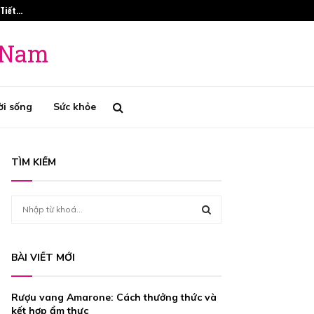
 Tiết…
Phương Pháp Tr
t Nam
ời sống
Sức khỏe
TÌM KIẾM
S
e
a
S
r
BÀI VIẾT MỚI
c
E
h
f
A
Rượu vang Amarone: Cách thưởng thức và
o
kết hợp ẩm thực