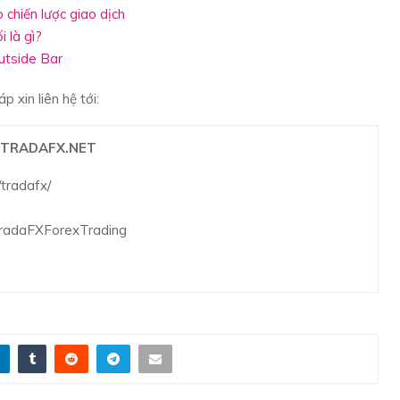
 chiến lược giao dịch
i là gì?
Outside Bar
 xin liên hệ tới:
TRADAFX.NET
tradafx/
TradaFXForexTrading