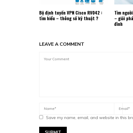
Bộ định tuyến VPN Cisco RV042 :
Tìm ngườ
tìm hiểu – thông số kỹ thuật ?
– giải ph
đình
LEAVE A COMMENT
Save my name, email, and website in this br