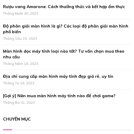
f
A
Rượu vang Amarone: Cách thưởng thức và kết hợp ẩm thực
o
r
Tháng Mười 30, 2023
R
:
Độ phân giải màn hình là gì? Các loại độ phân giải màn hình
C
phổ biến
H
Tháng Sáu 15, 2023
Màn hình dọc máy tính loại nào tốt? Tư vấn chọn mua theo
nhu cầu
Tháng Năm 18, 2023
Địa chỉ cung cấp màn hình máy tính đẹp giá rẻ, uy tín
Tháng Tư 15, 2023
[Gợi ý] Nên mua màn hình máy tính nào để chơi game?
Tháng Ba 31, 2023
CHUYÊN MỤC