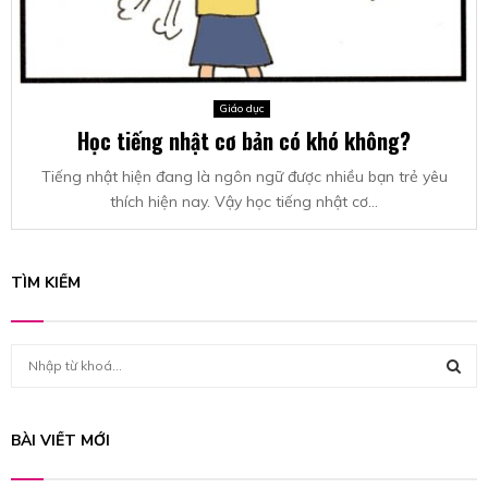
Giáo dục
Học tiếng nhật cơ bản có khó không?
Tiếng nhật hiện đang là ngôn ngữ được nhiều bạn trẻ yêu
thích hiện nay. Vậy học tiếng nhật cơ...
TÌM KIẾM
S
e
a
S
r
BÀI VIẾT MỚI
c
E
h