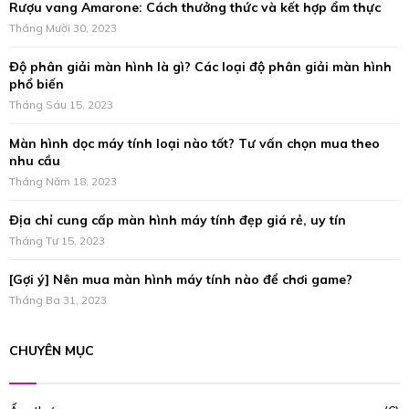
Rượu vang Amarone: Cách thưởng thức và kết hợp ẩm thực
o
r
Tháng Mười 30, 2023
R
:
Độ phân giải màn hình là gì? Các loại độ phân giải màn hình
C
phổ biến
H
Tháng Sáu 15, 2023
Màn hình dọc máy tính loại nào tốt? Tư vấn chọn mua theo
nhu cầu
Tháng Năm 18, 2023
Địa chỉ cung cấp màn hình máy tính đẹp giá rẻ, uy tín
Tháng Tư 15, 2023
[Gợi ý] Nên mua màn hình máy tính nào để chơi game?
Tháng Ba 31, 2023
CHUYÊN MỤC