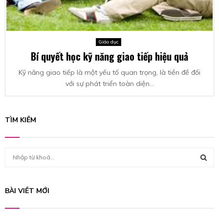
Giáo dục
Bí quyết học kỹ năng giao tiếp hiệu quả
Kỹ năng giao tiếp là một yếu tố quan trọng, là tiền đề đối
với sự phát triển toàn diện...
TÌM KIẾM
S
e
a
S
r
BÀI VIẾT MỚI
c
E
h
f
A