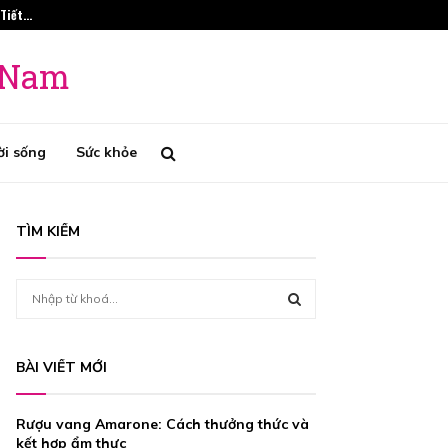
 Tiết…
Phương Pháp Tr
t Nam
ời sống
Sức khỏe
TÌM KIẾM
S
e
a
S
r
BÀI VIẾT MỚI
c
E
h
f
A
Rượu vang Amarone: Cách thưởng thức và
o
kết hợp ẩm thực