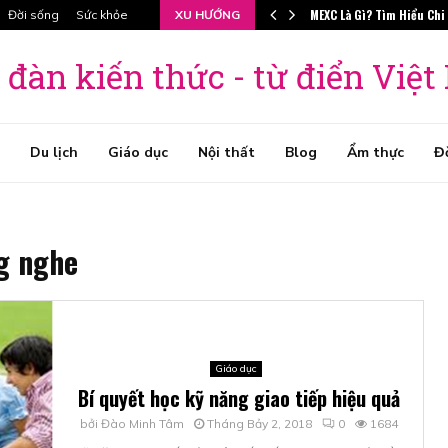
MEXC Là Gì? Tìm Hiểu Chi
Đời sống
Sức khỏe
XU HƯỚNG
 đàn kiến thức - từ điển Việ
Du lịch
Giáo dục
Nội thất
Blog
Ẩm thực
Đ
ng nghe
Giáo dục
Bí quyết học kỹ năng giao tiếp hiệu quả
bởi
Đào Minh Tâm
Tháng Bảy 2, 2018
0
1684