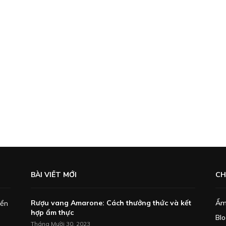
BÀI VIẾT MỚI
CH
Rượu vang Amarone: Cách thưởng thức và kết
Ẩm
iển
hợp ẩm thực
Bl
Tháng Mười 30, 2023