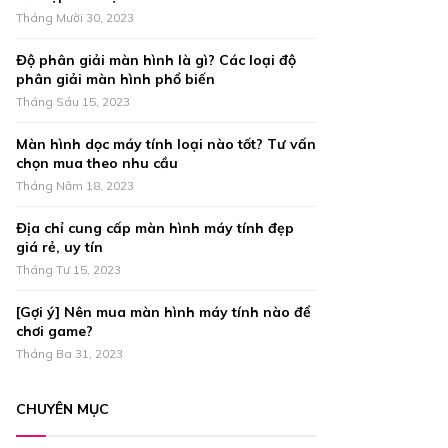
r
R
Tháng Mười 30, 2023
:
C
Độ phân giải màn hình là gì? Các loại độ
phân giải màn hình phổ biến
H
Tháng Sáu 15, 2023
Màn hình dọc máy tính loại nào tốt? Tư vấn
chọn mua theo nhu cầu
Tháng Năm 18, 2023
Địa chỉ cung cấp màn hình máy tính đẹp
giá rẻ, uy tín
Tháng Tư 15, 2023
[Gợi ý] Nên mua màn hình máy tính nào để
chơi game?
Tháng Ba 31, 2023
CHUYÊN MỤC