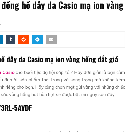
đồng hồ dây da Casio mạ ion vàng
7
ồ dây da Casio mạ ion vàng hồng đắt giá
a Casio
cho buổi tiệc dạ hội sắp tới? Hay đơn giản là bạn cảm
ếu đi một sản phẩm thời trang và sang trọng mà không kém
ành riêng cho bạn. Hãy cùng chọn mặt gửi vàng với những chiếc
sắc vàng hồng hot hòn họt sẽ được bật mí ngay sau đây!
173RL-5AVDF