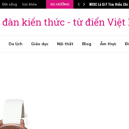
MEXC Là Gì? Tìm Hiểu Chi
Đời sống
Sức khỏe
XU HƯỚNG
 đàn kiến thức - từ điển Việ
Du lịch
Giáo dục
Nội thất
Blog
Ẩm thực
Đ