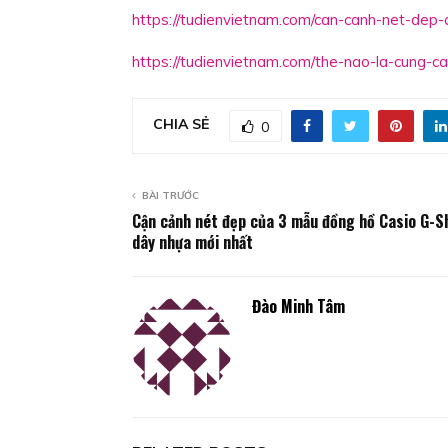
https://tudienvietnam.com/can-canh-net-dep
https://tudienvietnam.com/the-nao-la-cung-ca
CHIA SẺ
0
BÀI TRƯỚC
Cận cảnh nét đẹp của 3 mẫu đồng hồ Casio G-S
dây nhựa mới nhất
Đào Minh Tâm