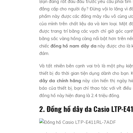
Bạn đang rất đau đầu trước yêu cầu phải tìm r
đẳng cấp cho người ấy? Đừng vội lo lắng vì đ
phẩm này được các đấng mày râu vô cùng ưa 
của mình trên chất liệu da và kim loại. Mặt
được trang trí bằng các vạch chỉ giờ góc cạ
bằng sắc vàng hồng càng nổi bật hơn trên nề
chiếc
đồng hồ nam dây da
này được cho là 
đám.
Và tất nhiên bên cạnh vai trò là một phụ k
thiết bị đo thời gian tiện dụng dành cho bạn.
dây da chính hãng
này còn hiển thị ngày hi
báo của thiết bị, bạn chỉ thao tác với vít đi
đồng hồ này hiện đang là 2.4 triệu đồng.
2. Đồng hồ dây da Casio LTP-E4