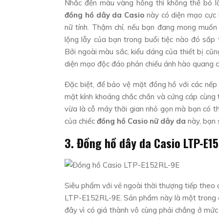
Nhắc đến màu vàng hồng thì không thể bỏ 
đồng hồ dây da Casio
này có diện mạo cực 
nữ tính. Thậm chí, nếu bạn đang mong muốn 
lộng lẫy của bạn trong buổi tiệc nào đó sắp
Bởi ngoài màu sắc, kiểu dáng của thiết bị cũn
diện mạo độc đáo phản chiếu ánh hào quang c
Đặc biệt, để bảo vệ mặt đồng hồ với các nếp
mặt kính khoáng chắc chắn và cứng cáp cùng t
vừa là cỗ máy thời gian nhỏ gọn mà bạn có t
của chiếc
đồng hồ Casio nữ dây da
này, bạn 
3. Đồng hồ dây da Casio LTP-E1
Siêu phẩm với vẻ ngoài thời thượng tiếp theo 
LTP-E152RL-9E. Sản phẩm này là một trong cá
đây vì có giá thành vô cùng phải chẳng ở mức