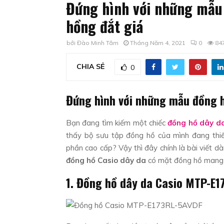
Đứng hình với những mẫu 
hồng đắt giá
bởi
Đào Minh Tâm
Tháng Năm 4, 2021
0
84
CHIA SẺ
0
Đứng hình với những mẫu đồng h
Bạn đang tìm kiếm một chiếc
đồng hồ dây d
thấy bộ sưu tập đồng hồ của mình đang thi
phần cao cấp? Vậy thì đây chính là bài viết d
đồng hồ Casio dây da
có mặt đồng hồ mang 
1. Đồng hồ dây da Casio MTP-E