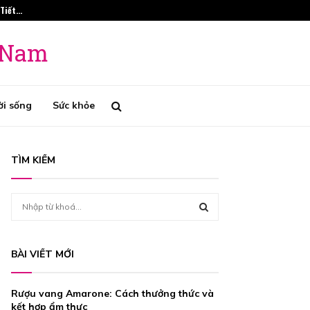
 Tiết…
Phương Pháp Tr
t Nam
ời sống
Sức khỏe
TÌM KIẾM
S
e
a
S
r
BÀI VIẾT MỚI
c
E
h
f
A
Rượu vang Amarone: Cách thưởng thức và
o
kết hợp ẩm thực