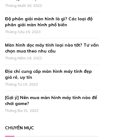
r
R
Tháng Mười 30, 2023
:
C
Độ phân giải màn hình là gì? Các loại độ
phân giải màn hình phổ biến
H
Tháng Sáu 15, 2023
Màn hình dọc máy tính loại nào tốt? Tư vấn
chọn mua theo nhu cầu
Tháng Năm 18, 2023
Địa chỉ cung cấp màn hình máy tính đẹp
giá rẻ, uy tín
Tháng Tư 15, 2023
[Gợi ý] Nên mua màn hình máy tính nào để
chơi game?
Tháng Ba 31, 2023
CHUYÊN MỤC