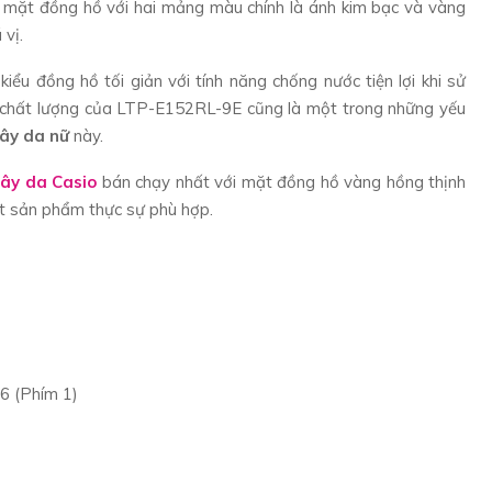
mặt đồng hồ với hai mảng màu chính là ánh kim bạc và vàng
 vị.
kiểu đồng hồ tối giản với tính năng chống nước tiện lợi khi sử
t chất lượng của LTP-E152RL-9E cũng là một trong những yếu
dây da nữ
này.
ây da Casio
bán chạy nhất với mặt đồng hồ vàng hồng thịnh
t sản phẩm thực sự phù hợp.
6 (Phím 1)