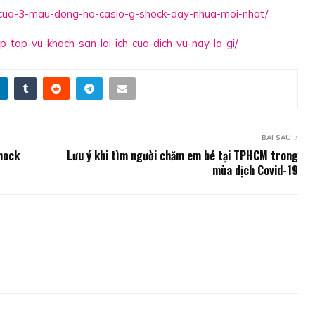
-cua-3-mau-dong-ho-casio-g-shock-day-nhua-moi-nhat/
p-tap-vu-khach-san-loi-ich-cua-dich-vu-nay-la-gi/
BÀI SAU
hock
Lưu ý khi tìm người chăm em bé tại TPHCM trong
mùa dịch Covid-19