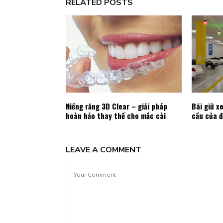
RELATED POSTS
Niềng răng 3D Clear – giải pháp
Bãi giữ x
hoàn hảo thay thế cho mắc cài
cầu của đ
LEAVE A COMMENT