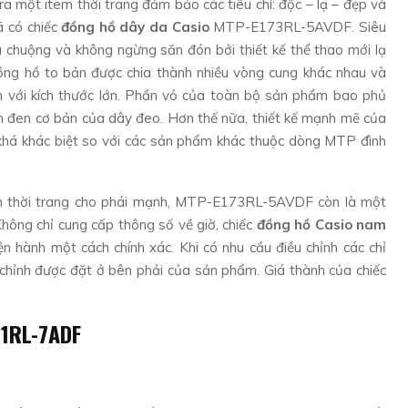
a một item thời trang đảm bảo các tiêu chí: độc – lạ – đẹp và
ã có chiếc
đồng hồ dây da Casio
MTP-E173RL-5AVDF. Siêu
chuộng và không ngừng săn đón bởi thiết kế thể thao mới lạ
 đồng hồ to bản được chia thành nhiều vòng cung khác nhau và
nh với kích thước lớn. Phần vỏ của toàn bộ sản phẩm bao phủ
n đen cơ bản của dây đeo. Hơn thế nữa, thiết kế mạnh mẽ của
khá khác biệt so với các sản phẩm khác thuộc dòng MTP đình
iện thời trang cho phái mạnh, MTP-E173RL-5AVDF còn là một
 Không chỉ cung cấp thông số về giờ, chiếc
đồng hồ Casio nam
ện hành một cách chính xác. Khi có nhu cầu điều chỉnh các chỉ
ều chỉnh được đặt ở bên phải của sản phẩm. Giá thành của chiếc
11RL-7ADF