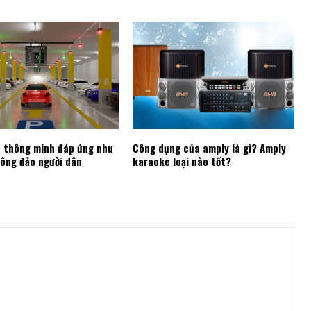
e thông minh đáp ứng nhu
Công dụng của amply là gì? Amply
ông đảo người dân
karaoke loại nào tốt?