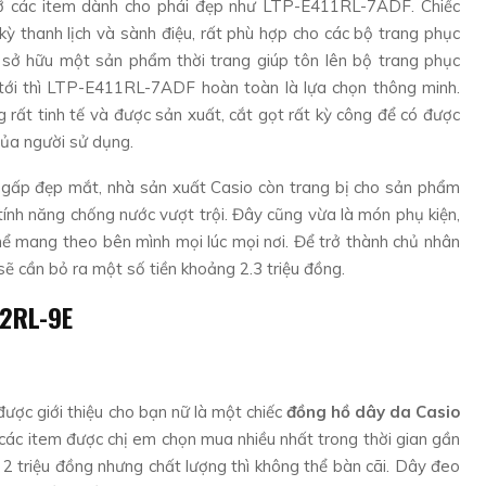
lỡ các item dành cho phái đẹp như LTP-E411RL-7ADF. Chiếc
kỳ thanh lịch và sành điệu, rất phù hợp cho các bộ trang phục
sở hữu một sản phẩm thời trang giúp tôn lên bộ trang phục
 tới thì LTP-E411RL-7ADF hoàn toàn là lựa chọn thông minh.
g rất tinh tế và được sản xuất, cắt gọt rất kỳ công để có được
ủa người sử dụng.
 gấp đẹp mắt, nhà sản xuất Casio còn trang bị cho sản phẩm
ính năng chống nước vượt trội. Đây cũng vừa là món phụ kiện,
hể mang theo bên mình mọi lúc mọi nơi. Để trở thành chủ nhân
sẽ cần bỏ ra một số tiền khoảng 2.3 triệu đồng.
52RL-9E
được giới thiệu cho bạn nữ là một chiếc
đồng hồ dây da Casio
c item được chị em chọn mua nhiều nhất trong thời gian gần
 2 triệu đồng nhưng chất lượng thì không thể bàn cãi. Dây đeo