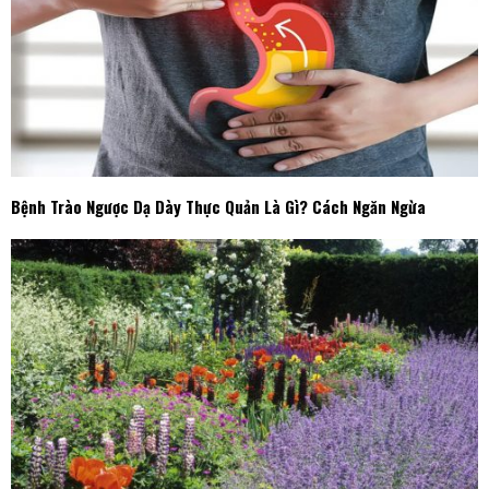
Bệnh Trào Ngược Dạ Dày Thực Quản Là Gì? Cách Ngăn Ngừa