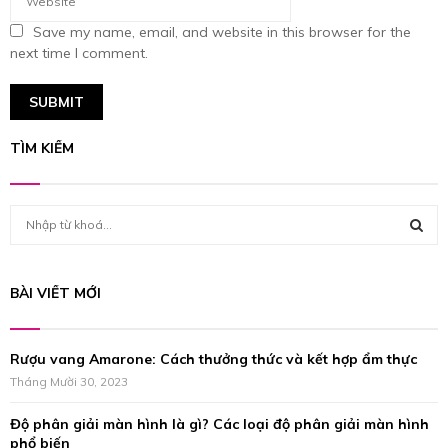
Save my name, email, and website in this browser for the
next time I comment.
TÌM KIẾM
S
e
a
S
r
BÀI VIẾT MỚI
c
E
h
f
A
Rượu vang Amarone: Cách thưởng thức và kết hợp ẩm thực
o
r
Tháng Mười 30, 2023
R
:
Độ phân giải màn hình là gì? Các loại độ phân giải màn hình
C
phổ biến