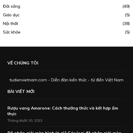
Đời sống
(49)
Giáo dục
(5)
Nội thất
(38)
Sức khỏe
(5)
VỀ CHÚNG TÔI
tudienvietnam.com - Diễn đàn kiến thức - từ điển Việt Nam
BÀI VIẾT MỚI
Rượu vang Amarone: Cách thưởng thức và kết hợp ẩm
thực
Tháng Mười 30, 2023
Độ phân giải màn hình là gì? Các loại độ phân giải màn