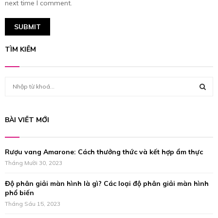
next time I comment.
TÌM KIẾM
S
e
a
S
r
BÀI VIẾT MỚI
c
E
h
f
A
Rượu vang Amarone: Cách thưởng thức và kết hợp ẩm thực
o
r
Tháng Mười 30, 2023
R
:
Độ phân giải màn hình là gì? Các loại độ phân giải màn hình
C
phổ biến
H
Tháng Sáu 15, 2023