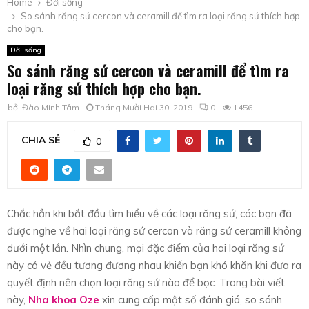
Home
Đời sống
So sánh răng sứ cercon và ceramill để tìm ra loại răng sứ thích hợp
cho bạn.
Đời sống
So sánh răng sứ cercon và ceramill để tìm ra
loại răng sứ thích hợp cho bạn.
bởi
Đào Minh Tâm
Tháng Mười Hai 30, 2019
0
1456
CHIA SẺ
0
Chắc hẳn khi bắt đầu tìm hiểu về các loại răng sứ, các bạn đã
được nghe về hai loại răng sứ cercon và răng sứ ceramill không
dưới một lần. Nhìn chung, mọi đặc điểm của hai loại răng sứ
này có vẻ đều tương đương nhau khiến bạn khó khăn khi đưa ra
quyết định nên chọn loại răng sứ nào để bọc. Trong bài viết
này,
Nha khoa Oze
xin cung cấp một số đánh giá, so sánh