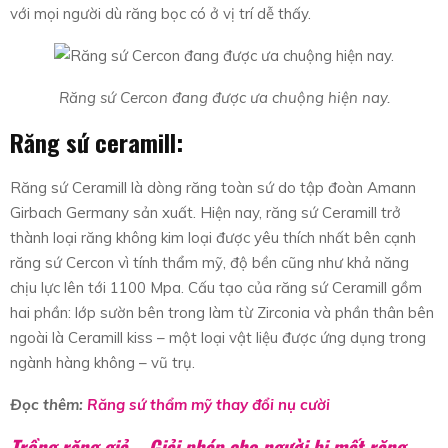
với mọi người dù răng bọc có ở vị trí dễ thấy.
Răng sứ Cercon đang được ưa chuộng hiện nay.
Răng sứ ceramill:
Răng sứ Ceramill là dòng răng toàn sứ do tập đoàn Amann
Girbach Germany sản xuất. Hiện nay, răng sứ Ceramill trở
thành loại răng không kim loại được yêu thích nhất bên cạnh
răng sứ Cercon vì tính thẩm mỹ, độ bền cũng như khả năng
chịu lực lên tới 1100 Mpa. Cấu tạo của răng sứ Ceramill gồm
hai phần: lớp sườn bên trong làm từ Zirconia và phần thân bên
ngoài là Ceramill kiss – một loại vật liệu được ứng dụng trong
ngành hàng không – vũ trụ.
Đọc thêm:
Răng sứ thẩm mỹ thay đổi nụ cười
Trồng răng giả – Giải pháp cho người bị mất răng