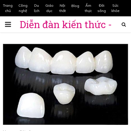
Trang
Công
Du
Giáo
Nội
Ẩm
Đời
Sức
Blog
chủ
nghệ
lịch
dục
thất
thực
sống
khỏe
Diễn đàn kiến thức -
PRIMARY
t
từ điển Việt Nam
MENU