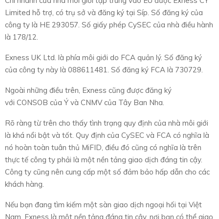
Chi nhánh của nhà môi giới tập trung vào EU được Exness CY
Limited hỗ trợ, có trụ sở và đăng ký tại Síp. Số đăng ký của
công ty là HE 293057. Số giấy phép CySEC của nhà điều hành
là 178/12.
Exness UK Ltd. là phía môi giới do FCA quản lý. Số đăng ký
của công ty này là 088611481. Số đăng ký FCA là 730729.
Ngoài những điều trên, Exness cũng được đăng ký
với CONSOB của Ý và CNMV của Tây Ban Nha.
Rõ ràng từ trên cho thấy tình trạng quy định của nhà môi giới
là khá nổi bật và tốt. Quy định của CySEC và FCA có nghĩa là
nó hoàn toàn tuân thủ MiFID, điều đó cũng có nghĩa là trên
thực tế công ty phải là một nền tảng giao dịch đáng tin cậy.
Công ty cũng nên cung cấp một số đảm bảo hấp dẫn cho các
khách hàng.
Nếu bạn đang tìm kiếm một sàn giao dịch ngoại hối tại Việt
Nam, Exness là một nền tảng đáng tin cậy, nơi bạn có thể giao