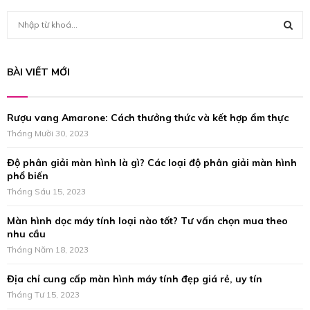
S
e
a
S
r
BÀI VIẾT MỚI
c
E
h
f
A
Rượu vang Amarone: Cách thưởng thức và kết hợp ẩm thực
o
r
Tháng Mười 30, 2023
R
:
Độ phân giải màn hình là gì? Các loại độ phân giải màn hình
C
phổ biến
H
Tháng Sáu 15, 2023
Màn hình dọc máy tính loại nào tốt? Tư vấn chọn mua theo
nhu cầu
Tháng Năm 18, 2023
Địa chỉ cung cấp màn hình máy tính đẹp giá rẻ, uy tín
Tháng Tư 15, 2023