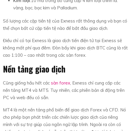
Kim loại
:10 mã trong đó cung cấp 4 kim loại chính là:
vàng, bạc, bạc kim và Palladium.
Số lượng các cặp tiền tệ của Exness rất thông dụng và bạn có
thể chọn bất cứ cặp tiền tệ nào để bắt đầu giao dịch.
Điều chỉ có tại Exness là giao dịch tiền điện tử tại Exness sẽ
không mất phí qua đêm. Đòn bẩy khi giao dịch BTC cũng là rất
cao 1:100 – cao nhất trong các sàn forex.
Nền tảng giao dịch
Cũng giống hầu hết các
sàn forex
, Exness chỉ cung cấp các
nền tảng MT4 và MT5. Tuy nhiên, các phiên bản di động trên
PC và web đều có sẵn.
MT4 là một nền tảng phổ biến để giao dịch Forex và CFD. Nó
cho phép bạn phát triển các chiến lược giao dịch của riêng
mình với sự trợ giúp của ngôn ngữ lập trình. Ngoài ra còn có