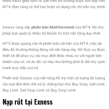
nhiều robot giao dịch có sẵn trên thị trường được tích hợp vào
MT4. Bạn cũng có thể tạo hoặc sử dụng các chỉ báo tùy chỉnh.
Exness cung cấp
phiên bản Multiterminal
của MT4. Nó cho
phép bạn quản lý nhiều tài khoản từ một nền tảng duy nhất.
MT5 được quảng cáo là phiên bản cải tiến của MT4, mặc dù
điều đó thường không đúng với nền tảng này. Nó thực sự được
thiết kế để phục vụ các mục đích khác nhau so với người tiền
nhiệm của nó, và do đó, nó hầu như không phải là đối thủ cạnh
tranh trực tiếp của nó.
Phiên bản Exness của nền tảng hỗ trợ một số lượng ấn tượng
các loại đơn lệnh chờ xử lý, chẳng hạn như Buy Stop, Sell Limit,
Buy Limit, Sell Stop Limit và Buy Stop Limit.
Nạp rút tại Exness