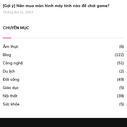
[Gợi ý] Nên mua màn hình máy tính nào để chơi game?
Tháng Ba 31, 2023
CHUYÊN MỤC
Ẩm thực
(6)
Blog
(122)
Công nghệ
(51)
Du lịch
(2)
Đời sống
(49)
Giáo dục
(5)
Nội thất
(38)
Sức khỏe
(5)