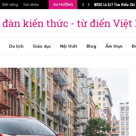
MEXC Là Gì? Tìm Hiểu Chi
Đời sống
Sức khỏe
XU HƯỚNG
 đàn kiến thức - từ điển Việ
Du lịch
Giáo dục
Nội thất
Blog
Ẩm thực
Đ