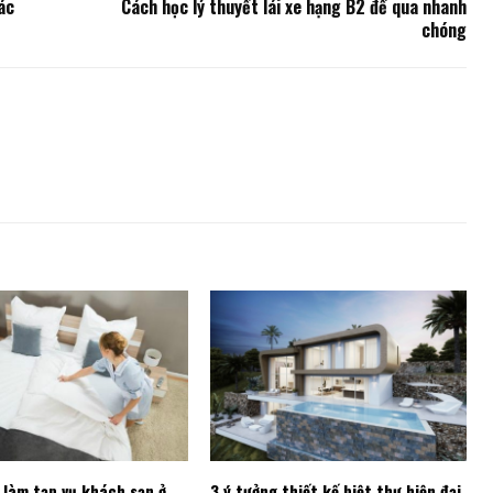
ác
Cách học lý thuyết lái xe hạng B2 để qua nhanh
chóng
 làm tạp vụ khách sạn ở
3 ý tưởng thiết kế biệt thự hiện đại