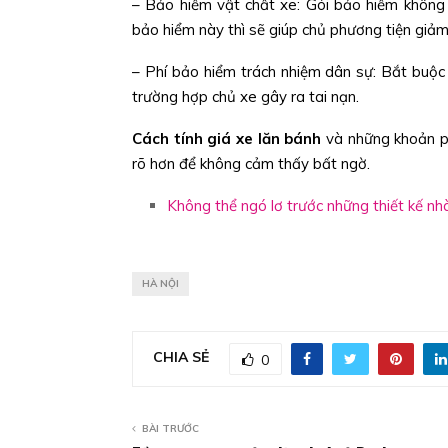
– Bảo hiểm vật chất xe: Gói bảo hiểm không
bảo hiểm này thì sẽ giúp chủ phương tiện giảm
– Phí bảo hiểm trách nhiệm dân sự: Bắt buộc
trường hợp chủ xe gây ra tai nạn.
Cách tính giá xe lăn bánh
và những khoản ph
rõ hơn để không cảm thấy bất ngờ.
Không thể ngó lơ trước những thiết kế nh
HÀ NỘI
CHIA SẺ
0
BÀI TRƯỚC