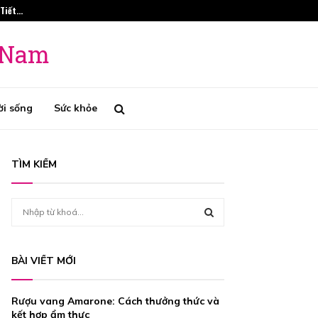
 Tiết…
Phương Pháp Tr
t Nam
ời sống
Sức khỏe
TÌM KIẾM
S
e
a
S
r
BÀI VIẾT MỚI
c
E
h
f
A
Rượu vang Amarone: Cách thưởng thức và
o
kết hợp ẩm thực