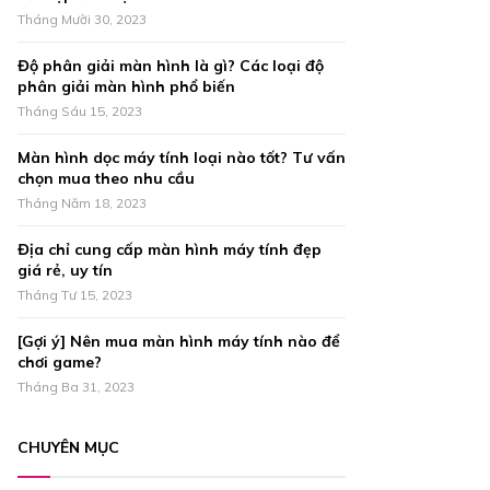
r
R
Tháng Mười 30, 2023
:
C
Độ phân giải màn hình là gì? Các loại độ
phân giải màn hình phổ biến
H
Tháng Sáu 15, 2023
Màn hình dọc máy tính loại nào tốt? Tư vấn
chọn mua theo nhu cầu
Tháng Năm 18, 2023
Địa chỉ cung cấp màn hình máy tính đẹp
giá rẻ, uy tín
Tháng Tư 15, 2023
[Gợi ý] Nên mua màn hình máy tính nào để
chơi game?
Tháng Ba 31, 2023
CHUYÊN MỤC