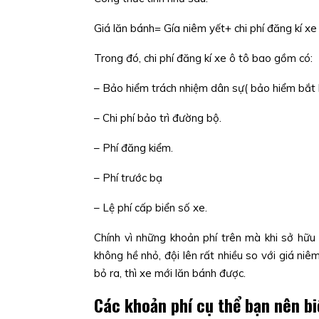
Giá lăn bánh= Gía niêm yết+ chi phí đăng kí xe
Trong đó, chi phí đăng kí xe ô tô bao gồm có:
– Bảo hiểm trách nhiệm dân sự( bảo hiểm bắt b
– Chi phí bảo trì đường bộ.
– Phí đăng kiểm.
– Phí trước bạ
– Lệ phí cấp biển số xe.
Chính vì những khoản phí trên mà khi sở hữu
không hề nhỏ, đội lên rất nhiều so với giá niê
bỏ ra, thì xe mới lăn bánh được.
Các khoản phí cụ thể bạn nên bi