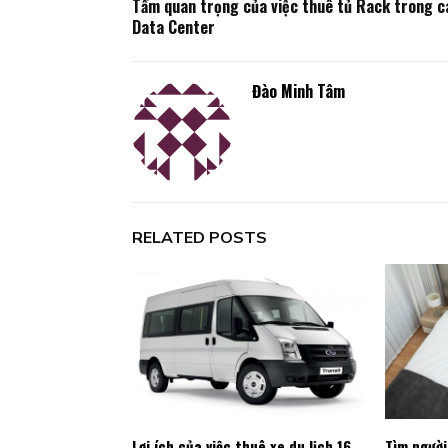
Tầm quan trọng của việc thuê tủ Rack trong c
Data Center
Đào Minh Tâm
RELATED POSTS
Lợi ích của việc thuê xe du lịch 16
Tìm người