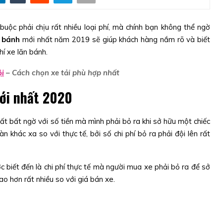
buộc phải chịu rất nhiều loại phí, mà chính bạn không thể ngờ
n bánh
mới nhất năm 2019 sẽ giúp khách hàng nắm rõ và biết
hí xe lăn bánh.
ội
– Cách chọn xe tải phù hợp nhất
mới nhất 2020
t bất ngờ với số tiền mà mình phải bỏ ra khi sở hữu một chiếc
n khác xa so với thực tế, bởi số chi phí bỏ ra phải đội lên rất
biết đến là chi phí thực tế mà người mua xe phải bỏ ra để sở
o hơn rất nhiều so với giá bán xe.