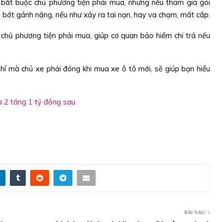
 bắt buộc chủ phương tiện phải mua, nhưng nếu tham gia gói
 bớt gánh nặng, nếu như xảy ra tai nạn, hay va chạm, mất cắp.
 chủ phương tiện phải mua, giúp cơ quan bảo hiểm chi trả nếu
í mà chủ xe phải đóng khi mua xe ô tô mới, sẽ giúp bạn hiểu
à 2 tầng 1 tỷ đồng sau
BÀI SAU