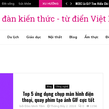
MEXC Là Gì? Tìm Hiểu Chi
Đời sống
Sức khỏe
XU HƯỚNG
 đàn kiến thức - từ điển Việ
Du lịch
Giáo dục
Nội thất
Blog
Ẩm thực
Đ
Blog
Công nghệ
Top 5 ứng dụng chụp màn hình điện
thoại, quay phim tạo ảnh GIF cực tốt
bởi
Đào Minh Tâm
Tháng Bảy 2, 2018
0
1156