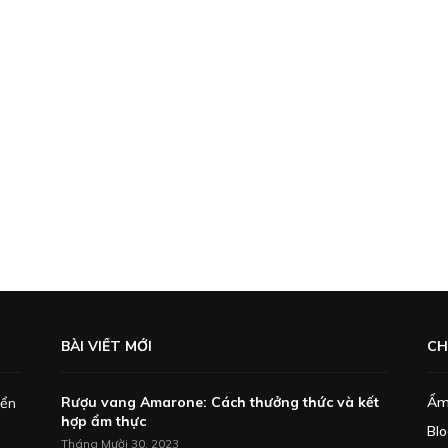
BÀI VIẾT MỚI
CH
Rượu vang Amarone: Cách thưởng thức và kết
Ẩm
iển
hợp ẩm thực
Bl
Tháng Mười 30, 2023