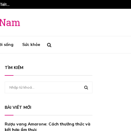
 Tiết…
Phương Pháp Tr
t Nam
ời sống
Sức khỏe
TÌM KIẾM
S
e
a
S
r
BÀI VIẾT MỚI
c
E
h
f
A
Rượu vang Amarone: Cách thưởng thức và
o
kết hợp ẩm thực