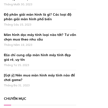
r
R
Tháng Mười 30, 2023
:
C
Độ phân giải màn hình là gì? Các loại độ
phân giải màn hình phổ biến
H
Tháng Sáu 15, 2023
Màn hình dọc máy tính loại nào tốt? Tư vấn
chọn mua theo nhu cầu
Tháng Năm 18, 2023
Địa chỉ cung cấp màn hình máy tính đẹp
giá rẻ, uy tín
Tháng Tư 15, 2023
[Gợi ý] Nên mua màn hình máy tính nào để
chơi game?
Tháng Ba 31, 2023
CHUYÊN MỤC