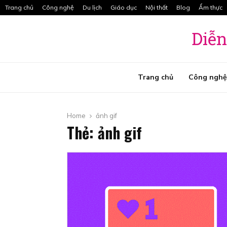
Radio Caca Và Các Tính Năng Vô…
Trang chủ
Công nghệ
Du lịch
Giáo dục
Nội thất
Blog
Ẩm thực
Diễn
t
Trang chủ
Công nghệ
Home
ảnh gif
Thẻ: ảnh gif