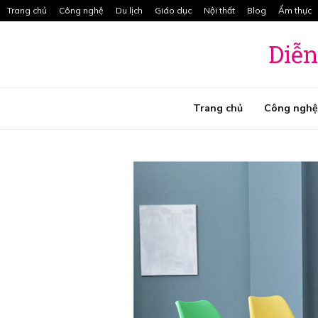
Radio Caca Và Các Tính Năng Vô…
Trang chủ
Công nghệ
Du lịch
Giáo dục
Nội thất
Blog
Ẩm thực
Diễn
t
Trang chủ
Công nghệ