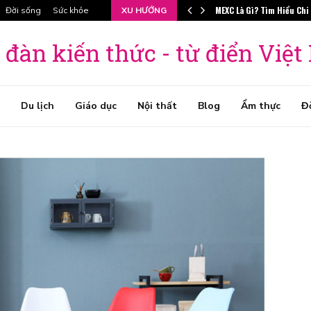
MEXC Là Gì? Tìm Hiểu Chi
Đời sống
Sức khỏe
XU HƯỚNG
 đàn kiến thức - từ điển Việ
Du lịch
Giáo dục
Nội thất
Blog
Ẩm thực
Đ