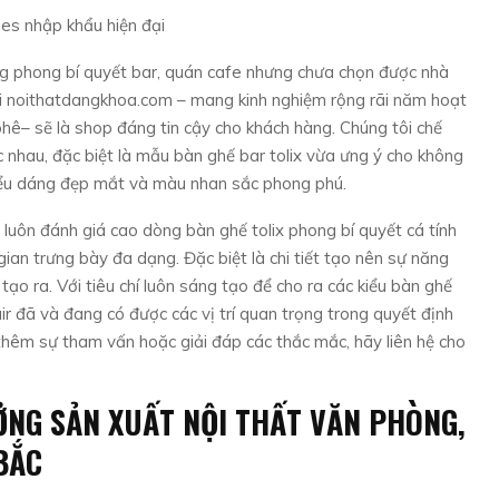
 phong bí quyết bar, quán cafe nhưng chưa chọn được nhà
ại noithatdangkhoa.com – mang kinh nghiệm rộng rãi năm hoạt
 phê– sẽ là shop đáng tin cậy cho khách hàng. Chúng tôi chế
 nhau, đặc biệt là mẫu bàn ghế bar tolix vừa ưng ý cho không
iểu dáng đẹp mắt và màu nhan sắc phong phú.
luôn đánh giá cao dòng bàn ghế tolix phong bí quyết cá tính
gian trưng bày đa dạng. Đặc biệt là chi tiết tạo nên sự năng
ạo ra. Với tiêu chí luôn sáng tạo để cho ra các kiểu bàn ghế
ir đã và đang có được các vị trí quan trọng trong quyết định
hêm sự tham vấn hoặc giải đáp các thắc mắc, hãy liên hệ cho
ỞNG SẢN XUẤT NỘI THẤT VĂN PHÒNG,
BẮC