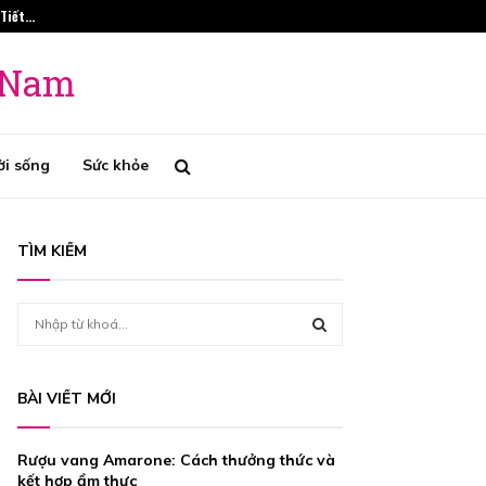
 Tiết…
Phương Pháp Tr
t Nam
ời sống
Sức khỏe
TÌM KIẾM
S
e
a
S
r
BÀI VIẾT MỚI
c
E
h
f
A
Rượu vang Amarone: Cách thưởng thức và
o
kết hợp ẩm thực