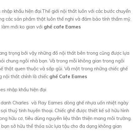
hập khẩu hiện đại.Thế giới nội thất luôn với các bước chuyển
g các sản phẩm thật luôn thể nghi và đảm bảo tính thẩm mỹ.
 làm mới ko gian với
ghế cafe Eames
ang trọng bởi vậy những đồ nội thất bên trong cũng được lựa
ói chung ngôi nhà bạn. Và trong mỗi không gian trong ngôi
hế thật quen thuộc và sắp gũi. Và một trong những chiếc ghế
 nội thất chính là chiếc
ghế Cafe Eames
ức danh Charles và Ray Eames dòng ghế nhựa uốn nhiệt ngày
ợi thuỷ tinh huyền thoại. Chiếc ghế được thiết kế sở hữu hình
ng hữu cơ, tiêu dùng nguyên liệu thân thiện mang môi trường.
ể bạn sở hữu thể thỏa sức lựa tậu cho đa dạng không gian