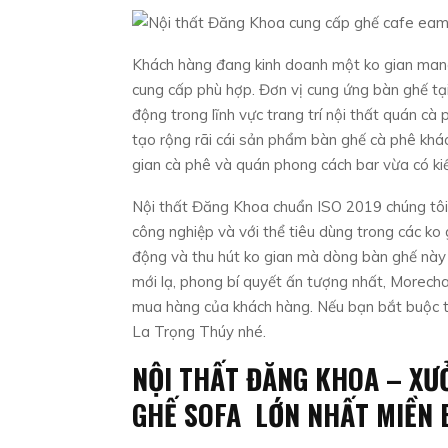
Khách hàng đang kinh doanh một ko gian mang
cung cấp phù hợp. Đơn vị cung ứng bàn ghế t
động trong lĩnh vực trang trí nội thất quán cà
tạo rộng rãi cái sản phẩm bàn ghế cà phê khác
gian cà phê và quán phong cách bar vừa có k
Nội thất Đăng Khoa chuẩn ISO 2019 chúng tôi 
công nghiệp và với thể tiêu dùng trong các ko 
động và thu hút ko gian mà dòng bàn ghế này t
mới lạ, phong bí quyết ấn tượng nhất, Morecha
mua hàng của khách hàng. Nếu bạn bắt buộc t
La Trọng Thúy nhé.
NỘI THẤT ĐĂNG KHOA – XƯ
GHẾ SOFA LỚN NHẤT MIỀN 