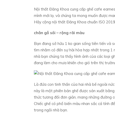
Nội thất Đăng Khoa cung cấp ghế cafe eames n
mình mới lạ, và chúng ta mong muốn được man
Hãy cộng nội thất Đăng Khoa chuẩn ISO 2019
chân gỗ sồi – rộng rãi màu
Bạn đang sở hữu 1 ko gian sống tiên tiến và s
tìm nhằm có đến sự hài hòa hợp nhất trong 1 n
nhà bạn chúng ta thấy hình ảnh của các loại g
đang làm cho mưa khiến cho gió trên thị trường
Là đứa con tinh thần của hai nhà bề ngoài n
này là một phiên bản ghế được sản xuất bằng s
thức tương đối đơn giản, mang những đường co
Chiếc ghế có phổ biến màu nhan sắc cá tính đ
trong ngôi nhà bạn.