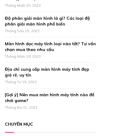
r
R
Tháng Mười 30, 2023
:
C
Độ phân giải màn hình là gì? Các loại độ
phân giải màn hình phổ biến
H
Tháng Sáu 15, 2023
Màn hình dọc máy tính loại nào tốt? Tư vấn
chọn mua theo nhu cầu
Tháng Năm 18, 2023
Địa chỉ cung cấp màn hình máy tính đẹp
giá rẻ, uy tín
Tháng Tư 15, 2023
[Gợi ý] Nên mua màn hình máy tính nào để
chơi game?
Tháng Ba 31, 2023
CHUYÊN MỤC