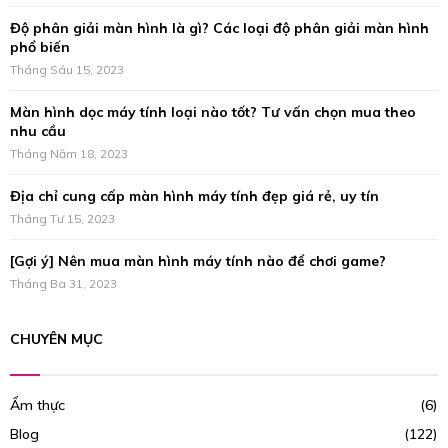
:
Độ phân giải màn hình là gì? Các loại độ phân giải màn hình
C
phổ biến
H
Tháng Sáu 15, 2023
Màn hình dọc máy tính loại nào tốt? Tư vấn chọn mua theo
nhu cầu
Tháng Năm 18, 2023
Địa chỉ cung cấp màn hình máy tính đẹp giá rẻ, uy tín
Tháng Tư 15, 2023
[Gợi ý] Nên mua màn hình máy tính nào để chơi game?
Tháng Ba 31, 2023
CHUYÊN MỤC
Ẩm thực
(6)
Blog
(122)