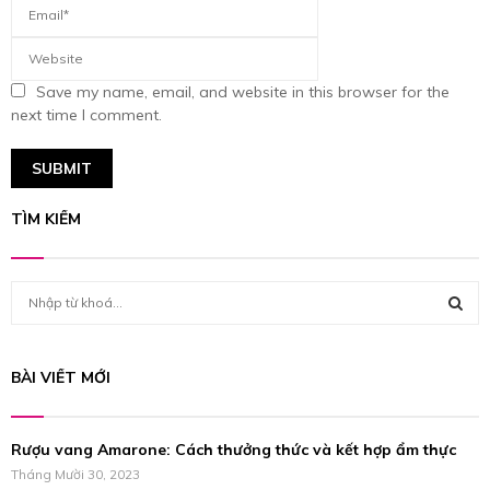
Save my name, email, and website in this browser for the
next time I comment.
TÌM KIẾM
S
e
a
S
r
BÀI VIẾT MỚI
c
E
h
f
A
Rượu vang Amarone: Cách thưởng thức và kết hợp ẩm thực
o
r
Tháng Mười 30, 2023
R