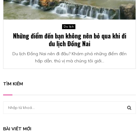
Du lịch
Những điểm đến bạn không nên bỏ qua khi đi
du lịch Đồng Nai
Du lịch Đồng Nai nên đi đâu? Khám phá những điểm đến
hấp dẫn, thú vị mà chúng tôi giới...
TÌM KIẾM
S
e
a
S
r
BÀI VIẾT MỚI
c
E
h