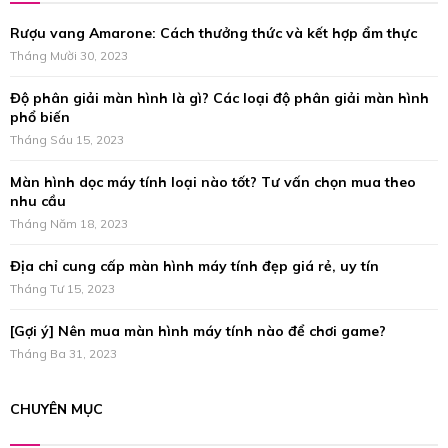
f
A
Rượu vang Amarone: Cách thưởng thức và kết hợp ẩm thực
o
r
Tháng Mười 30, 2023
R
:
Độ phân giải màn hình là gì? Các loại độ phân giải màn hình
C
phổ biến
H
Tháng Sáu 15, 2023
Màn hình dọc máy tính loại nào tốt? Tư vấn chọn mua theo
nhu cầu
Tháng Năm 18, 2023
Địa chỉ cung cấp màn hình máy tính đẹp giá rẻ, uy tín
Tháng Tư 15, 2023
[Gợi ý] Nên mua màn hình máy tính nào để chơi game?
Tháng Ba 31, 2023
CHUYÊN MỤC