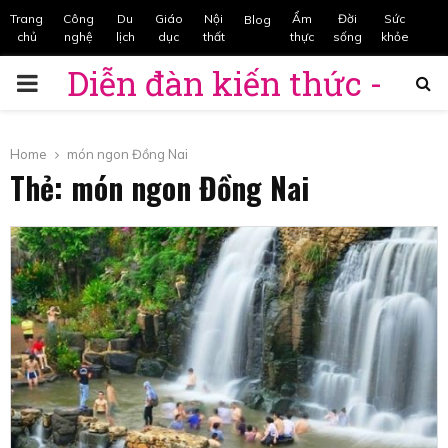
Trang
Công
Du
Giáo
Nội
Ẩm
Đời
Sức
Blog
chủ
nghệ
lịch
dục
thất
thực
sống
khỏe
Diễn đàn kiến thức -
PRIMARY
t
từ điển Việt Nam
MENU
Home
món ngon Đồng Nai
Thẻ: món ngon Đồng Nai