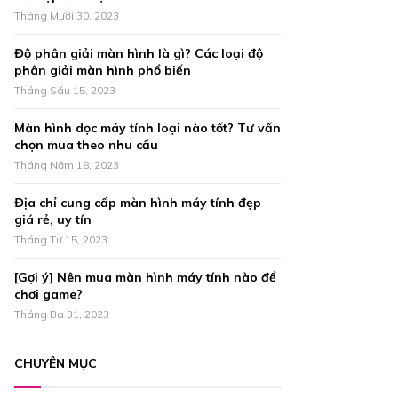
r
R
Tháng Mười 30, 2023
:
C
Độ phân giải màn hình là gì? Các loại độ
phân giải màn hình phổ biến
H
Tháng Sáu 15, 2023
Màn hình dọc máy tính loại nào tốt? Tư vấn
chọn mua theo nhu cầu
Tháng Năm 18, 2023
Địa chỉ cung cấp màn hình máy tính đẹp
giá rẻ, uy tín
Tháng Tư 15, 2023
[Gợi ý] Nên mua màn hình máy tính nào để
chơi game?
Tháng Ba 31, 2023
CHUYÊN MỤC