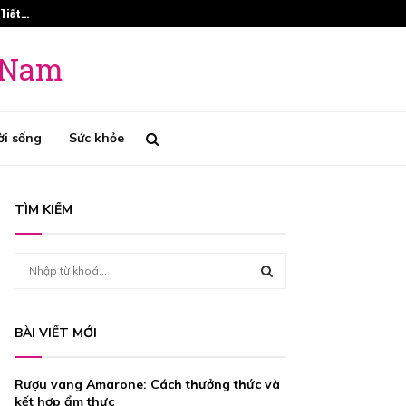
 Tiết…
Phương Pháp Tr
t Nam
ời sống
Sức khỏe
TÌM KIẾM
S
e
a
S
r
BÀI VIẾT MỚI
c
E
h
f
A
Rượu vang Amarone: Cách thưởng thức và
o
kết hợp ẩm thực