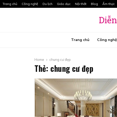
Radio Caca Và Các Tính Năng Vô…
Trang chủ
Công nghệ
Du lịch
Giáo dục
Nội thất
Blog
Ẩm thực
Diễn
t
Trang chủ
Công nghệ
Home
chung cư đẹp
Thẻ: chung cư đẹp