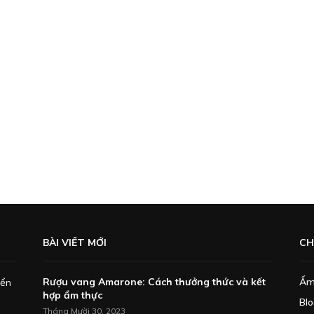
BÀI VIẾT MỚI
CH
Rượu vang Amarone: Cách thưởng thức và kết
Ẩm
iển
hợp ẩm thực
Bl
Tháng Mười 30, 2023