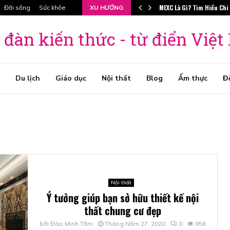
MEXC Là Gì? Tìm Hiểu Chi
Đời sống
Sức khỏe
XU HƯỚNG
 đàn kiến thức - từ điển Việ
Du lịch
Giáo dục
Nội thất
Blog
Ẩm thực
Đ
Nội thất
Ý tưởng giúp bạn sở hữu thiết kế nội
thất chung cư đẹp
bởi
Đào Minh Tâm
Tháng Năm 27, 2020
0
856