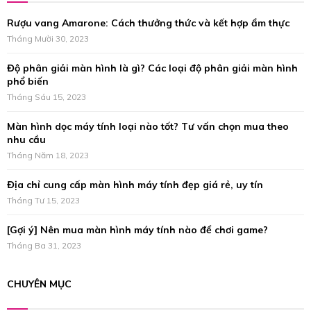
f
A
Rượu vang Amarone: Cách thưởng thức và kết hợp ẩm thực
o
r
Tháng Mười 30, 2023
R
:
Độ phân giải màn hình là gì? Các loại độ phân giải màn hình
C
phổ biến
H
Tháng Sáu 15, 2023
Màn hình dọc máy tính loại nào tốt? Tư vấn chọn mua theo
nhu cầu
Tháng Năm 18, 2023
Địa chỉ cung cấp màn hình máy tính đẹp giá rẻ, uy tín
Tháng Tư 15, 2023
[Gợi ý] Nên mua màn hình máy tính nào để chơi game?
Tháng Ba 31, 2023
CHUYÊN MỤC