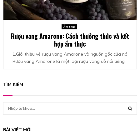
Ẩm thực
Rượu vang Amarone: Cách thưởng thức và kết
hợp ẩm thực
1.Giới thiệu về rượu vang Amarone và nguồn gốc của nó
Rượu vang Amarone là một loại rượu vang đỏ nổi tiếng...
TÌM KIẾM
S
e
a
S
r
BÀI VIẾT MỚI
c
E
h